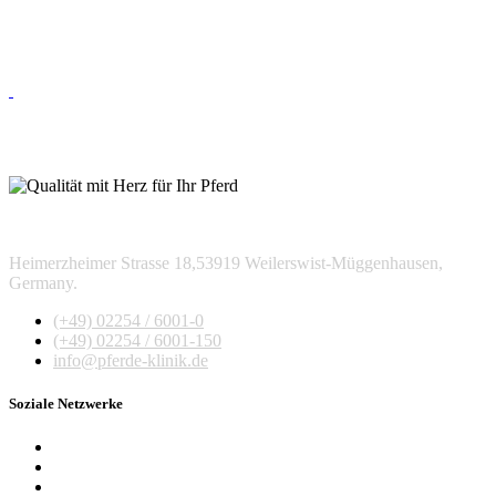
Heimerzheimer Strasse 18,53919 Weilerswist-Müggenhausen,
Germany.
(+49) 02254 / 6001-0
(+49) 02254 / 6001-150
info@pferde-klinik.de
Soziale Netzwerke