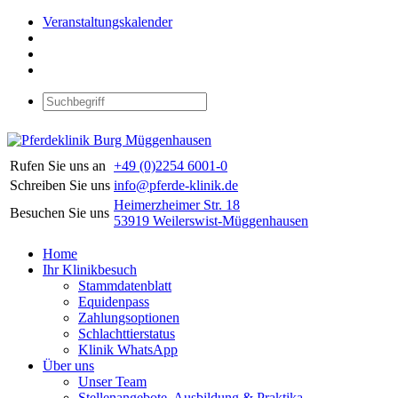
Veranstaltungskalender
Rufen Sie uns an
+49 (0)2254 6001-0
Schreiben Sie uns
info@pferde-klinik.de
Heimerzheimer Str. 18
Besuchen Sie uns
53919 Weilerswist-Müggenhausen
Home
Ihr Klinikbesuch
Stammdatenblatt
Equidenpass
Zahlungsoptionen
Schlachttierstatus
Klinik WhatsApp
Über uns
Unser Team
Stellenangebote, Ausbildung & Praktika