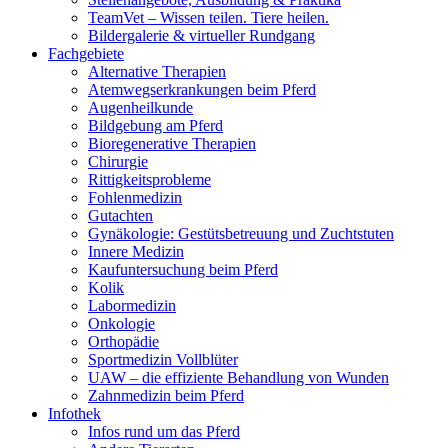
TeamVet – Wissen teilen. Tiere heilen.
Bildergalerie & virtueller Rundgang
Fachgebiete
Alternative Therapien
Atemwegserkrankungen beim Pferd
Augenheilkunde
Bildgebung am Pferd
Bioregenerative Therapien
Chirurgie
Rittigkeitsprobleme
Fohlenmedizin
Gutachten
Gynäkologie: Gestütsbetreuung und Zuchtstuten
Innere Medizin
Kaufuntersuchung beim Pferd
Kolik
Labormedizin
Onkologie
Orthopädie
Sportmedizin Vollblüter
UAW – die effiziente Behandlung von Wunden
Zahnmedizin beim Pferd
Infothek
Infos rund um das Pferd