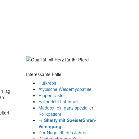
Interessante Fälle
Hufkrebs
Atypische Weidemyopathie
h lag
Rippenfraktur
en-
Fallbericht Lahmheit
Maddox, ein ganz spezieller
itert.
Kolikpatient
→ Shetty mit Speiseröhren-
Verengung
Der Nageltritt des Jahres
Wiederkehrende Kolik