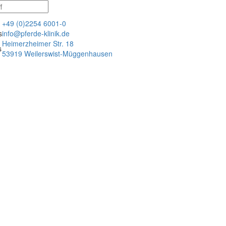
+49 (0)2254 6001-0
s
info@pferde-klinik.de
Heimerzheimer Str. 18
s
53919 Weilerswist-Müggenhausen