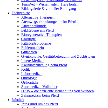
TeamVet – Wissen teilen. Tiere heilen.
Bildergalerie & virtueller Rundgang
Fachgebiete
Alternative Therapien
Atemwegserkrankungen beim Pferd
Augenheilkunde
Bildgebung am Pferd
Bioregenerative Therapien
Chirurgie
Rittigkeitsprobleme
Fohlenmedizin
Gutachten
Gynäkologie: Gestütsbetreuung und Zuchtstuten
Innere Medizin
Kaufuntersuchung beim Pferd
Kolik
Labormedizin
Onkologie
Orthopädie
Sportmedizin Vollblüter
UAW – die effiziente Behandlung von Wunden
Zahnmedizin beim Pferd
Infothek
Infos rund um das Pferd