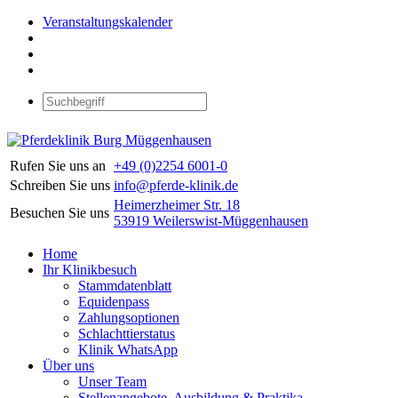
Veranstaltungskalender
Rufen Sie uns an
+49 (0)2254 6001-0
Schreiben Sie uns
info@pferde-klinik.de
Heimerzheimer Str. 18
Besuchen Sie uns
53919 Weilerswist-Müggenhausen
Home
Ihr Klinikbesuch
Stammdatenblatt
Equidenpass
Zahlungsoptionen
Schlachttierstatus
Klinik WhatsApp
Über uns
Unser Team
Stellenangebote, Ausbildung & Praktika