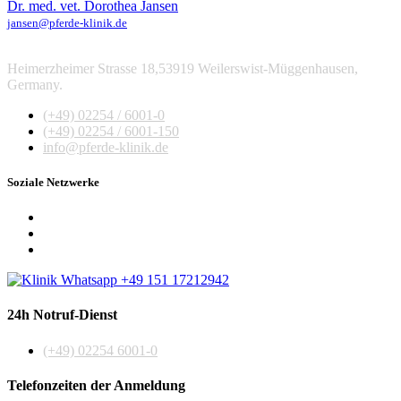
Dr. med. vet. Dorothea Jansen
jansen@pferde-klinik.de
Heimerzheimer Strasse 18,53919 Weilerswist-Müggenhausen,
Germany.
(+49) 02254 / 6001-0
(+49) 02254 / 6001-150
info@pferde-klinik.de
Soziale Netzwerke
24h Notruf-Dienst
(+49) 02254 6001-0
Telefonzeiten der Anmeldung